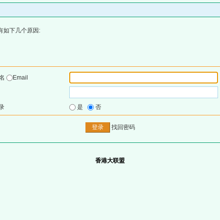
有如下几个原因:
户名
Email
录
是
否
找回密码
香港大联盟